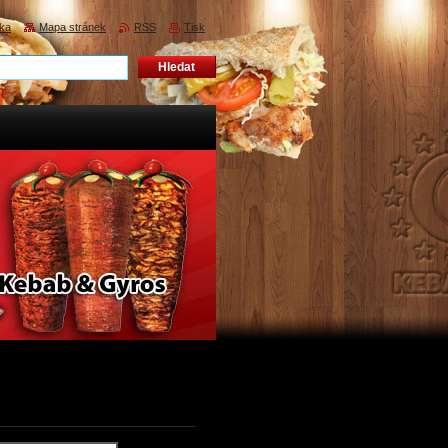
nka
Mapa stránek
RSS
Tisk