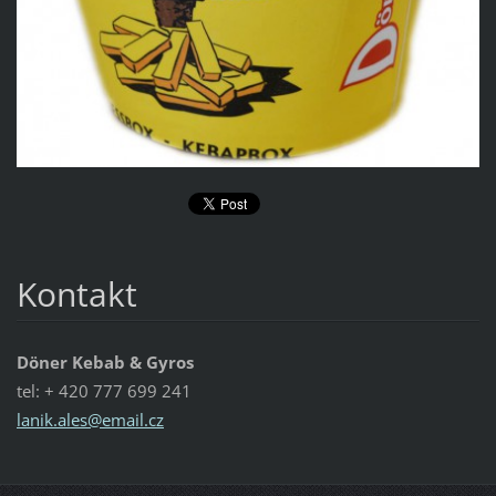
Kontakt
Döner Kebab & Gyros
tel: + 420 777 699 241
lanik.al
es@email
.cz